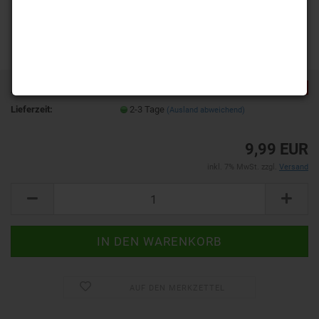
TOP
SOLD OUT
Art.Nr.:
0012
Lieferzeit:
2-3 Tage
(Ausland abweichend)
9,99 EUR
inkl. 7% MwSt. zzgl.
Versand
AUF DEN MERKZETTEL