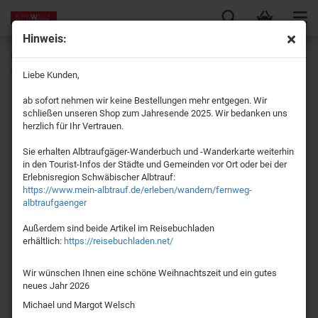
Hinweis:
Wanderführer "Wandererlebnis Landkreis Göppingen" 45
Touren zum genussvollen Wandern
Liebe Kunden,
ab sofort nehmen wir keine Bestellungen mehr entgegen. Wir
schließen unseren Shop zum Jahresende 2025. Wir bedanken uns
herzlich für Ihr Vertrauen.
Sie erhalten Albtraufgäger-Wanderbuch und -Wanderkarte weiterhin
in den Tourist-Infos der Städte und Gemeinden vor Ort oder bei der
Erlebnisregion Schwäbischer Albtrauf:
https://www.mein-albtrauf.de/erleben/wandern/fernweg-
albtraufgaenger
Außerdem sind beide Artikel im Reisebuchladen
erhältlich:
https://reisebuchladen.net/
Wir wünschen Ihnen eine schöne Weihnachtszeit und ein gutes
neues Jahr 2026
Michael und Margot Welsch