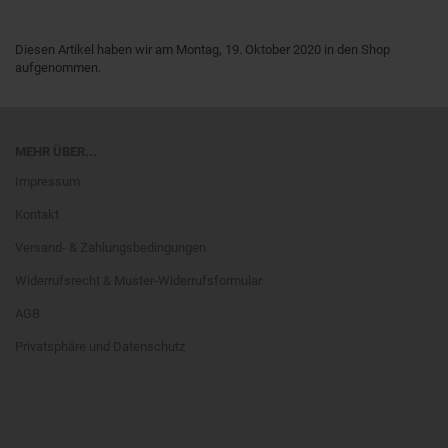
Diesen Artikel haben wir am Montag, 19. Oktober 2020 in den Shop
aufgenommen.
MEHR ÜBER...
Impressum
Kontakt
Versand- & Zahlungsbedingungen
Widerrufsrecht & Muster-Widerrufsformular
AGB
Privatsphäre und Datenschutz