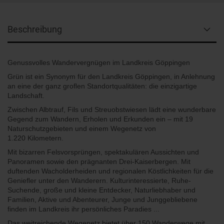
Beschreibung
Genussvolles Wandervergnügen im Landkreis Göppingen
Grün ist ein Synonym für den Landkreis Göppingen, in Anlehnung
an eine der ganz groﬂen Standortqualitäten: die einzigartige
Landschaft.
Zwischen Albtrauf, Fils und Streuobstwiesen lädt eine wunderbare
Gegend zum Wandern, Erholen und Erkunden ein
– mit 19
Naturschutzgebieten und einem Wegenetz von
1.220 Kilometern.
Mit bizarren Felsvorsprüngen, spektakulären Aussichten und
Panoramen sowie den prägnanten Drei-Kaiserbergen. Mit
duftenden Wacholderheiden und regionalen Köstlichkeiten für die
Genieﬂer unter den Wanderern. Kulturinteressierte, Ruhe-
Suchende, große und kleine Entdecker, Naturliebhaber und
Familien, Aktive und Abenteurer, Junge und Junggebliebene
finden im Landkreis ihr persönliches Paradies ...
Das weitreichende Wegenetz bietet über 150 Wanderwege mit